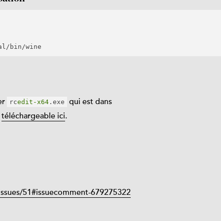
ier
qui est dans
rc
edit-x64
.exe
r
téléchargeable ici
.
t/issues/51#issuecomment-679275322