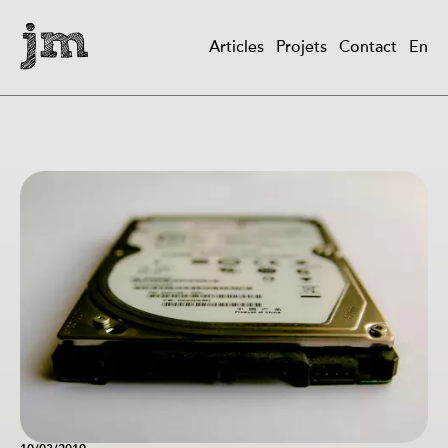
Aller
au
Articles
Projets
Contact
En
contenu
Main
principal
navigation