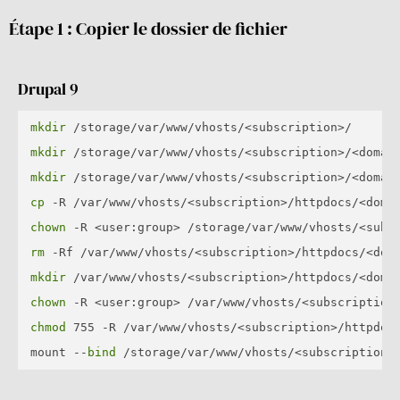
Étape 1 : Copier le dossier de fichier
Drupal 9
mkdir
mkdir
mkdir
cp
chown
rm
mkdir
chown
chmod
 755 -R /var/www/vhosts/<subscription>/httpdocs
mount --
bind