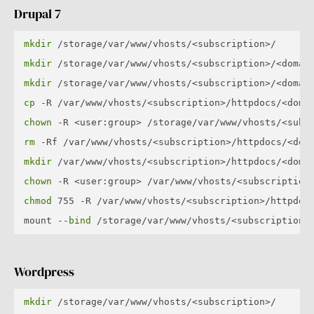
Drupal 7
mkdir
mkdir
mkdir
cp
chown
rm
mkdir
chown
chmod
 755 -R /var/www/vhosts/<subscription>/httpdocs
mount --
bind
Wordpress
mkdir