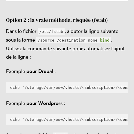
Option 2 : la vraie méthode, risquée (fstab)
Dans le fichier
, ajouter la ligne suivante
/etc/fstab
sous la forme
.
/source /destination none
bind
Utilisez la commande suivante pour automatiser l'ajout
de la ligne :
Exemple
:
pour Drupal
echo '/storage/var/www/vhosts/
<
subscription
>
/
<
domai
Exemple
:
pour Wordpress
echo '/storage/var/www/vhosts/
<
subscription
>
/
<
domai