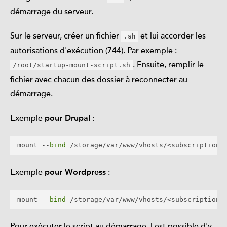
démarrage du serveur.
Sur le serveur, créer un fichier
et lui accorder les
.
sh
autorisations d'exécution (744). Par exemple :
. Ensuite, remplir le
/root/startup-mount-script.sh
fichier avec chacun des dossier à reconnecter au
démarrage.
Exemple
:
pour Drupal
mount --
bind
Exemple
:
pour Wordpress
mount --
bind
Pour exécuter le script au démarrage, l est possible d'y