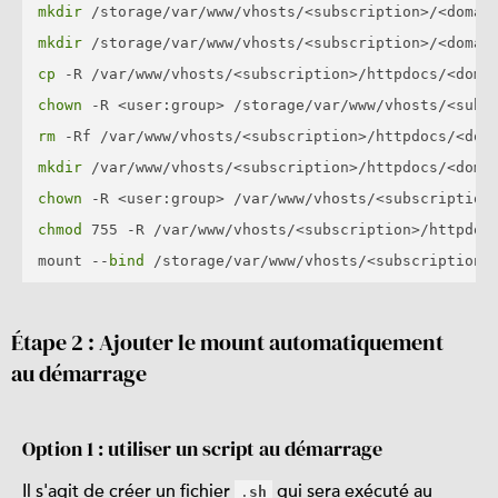
mkdir
mkdir
cp
chown
rm
mkdir
chown
chmod
 755 -R /var/www/vhosts/<subscription>/httpdocs
mount --
bind
Étape 2 : Ajouter le mount automatiquement
au démarrage
Option 1 : utiliser un script au démarrage
Il s'agit de créer un fichier
qui sera exécuté au
.
sh