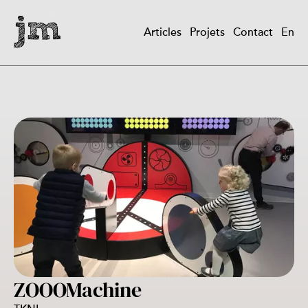
Aller
au
Articles
Projets
Contact
En
contenu
Main
principal
navigation
ZOOOMachine